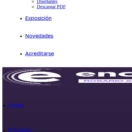
Disertantes
Descargar PDF
Exposición
Novedades
Acreditarse
Home
El Evento