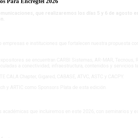
os Para Encregtel 2026
municaciones, que realizaremos los días 5 y 6 de agosto e
n.
do empresas e instituciones que fortalecen nuestra propuesta co
 expositores se encuentran CARBI Sistemas, AR-MAR, Tecnous, R
culadas a conectividad, infraestructura, contenidos y servicios 
SCTE CALA Chapter, Gigared, CABASE, ATVC, ASTC y CACPY.
ch y ARTIC como Sponsors Plata de esta edición.
académicas que incluiremos en este 2026, con seminarios y espa