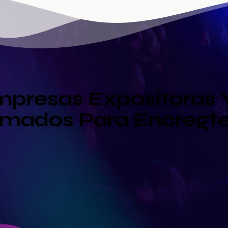
presas Expositoras 
rmados Para Encregte