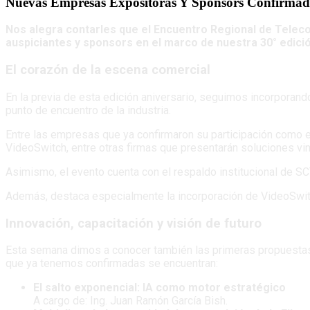
Nuevas Empresas Expositoras Y Sponsors Confirmad
Nos alegra contarles que el Encuentro Regional de Teleco
auspiciantes y sponsors en el marco de nuestra 30° edició
El corazón de la escena comercial
En la previa de esta edición aniversario, seguimos incorporan
punto de encuentro de la industria.
Entre las empresas que ya confirmaron su participación como
VideoSwitch, entre otras firmas que presentarán soluciones vin
Asimismo, el evento cuenta con el respaldo institucional de 
Además, destaca especialmente la incorporación de VideoSwit
Innovación, capacitación y visión de futuro
Esta semana dimos a conocer también las primeras propuestas 
que ya tenemos confirmadas se encuentran:
El salto exponencial: IA como motor estratégico
A cargo de: Ing. Juan Ramón García Bish.