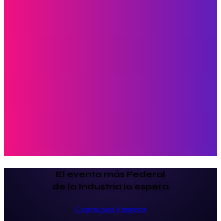
kilómetros
Millas
Como llegar
Buscar opciones cercanas
Usar mi ubicación para encontrar el proveedor de servicios más 
cercano cerca de mí
Usar Localización
VER DETALLES
El evento más Federal
de la Industria lo espera
Carpeta para Empresas