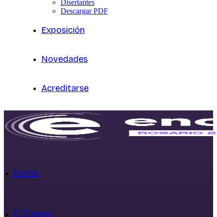
Disertantes
Descargar PDF
Exposición
Novedades
Acreditarse
Home
El Evento