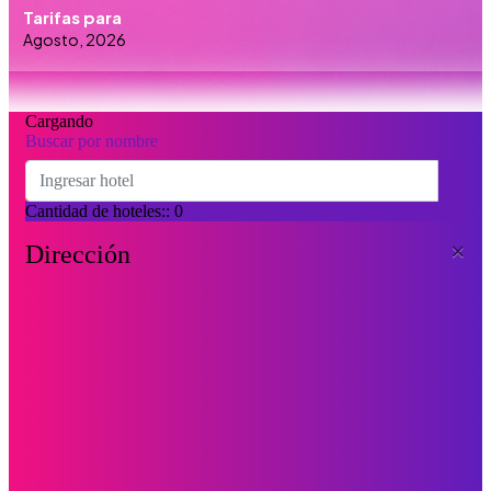
Tarifas para
Agosto, 2026
Cargando
Buscar por nombre
Cantidad de hoteles:
:
0
×
Dirección
Como llegar
Desde:
A: