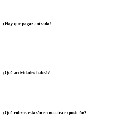
¿Hay que pagar entrada?
El acceso al evento es sin cargo, lo único que tiene costo es la participación de los Talleres
Técnicos, los cuales ofrecen materiales prácticos a sus asistentes. Para todos los casos, las
preacreditaciones serán online y se podrán realizar a partir del mes de junio desde este
mismo sitio web.
¿Qué actividades habrá?
Durante la Edición 2026 se brindarán Seminarios, Talleres, Foros y Workshops, junto al
corazón del evento: nuestra reconocida Exposición Comercial de Nivel Internacional.
¿Qué rubros estarán en nuestra exposición?