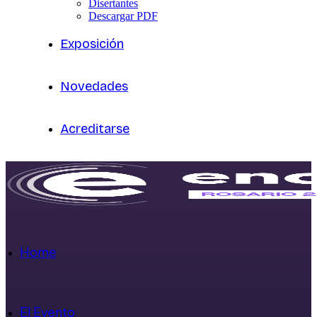
Disertantes
Descargar PDF
Exposición
Novedades
Acreditarse
Home
El Evento