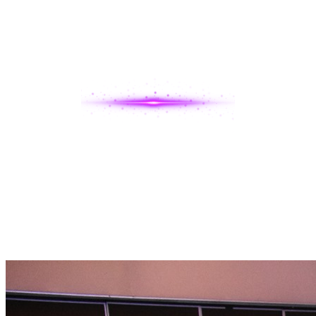
Para hablar con el área de prensa: prensa@encuentrosregionales.com
Cualquier otra consulta puede enviarla a contacto@encuentrosregionales.com
Edición Anterior
Rosario 2025