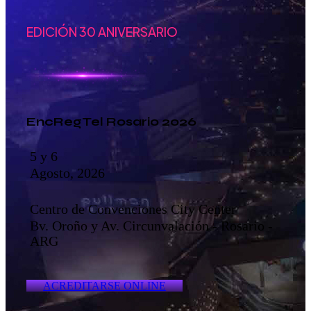
EDICIÓN 30 ANIVERSARIO
EncRegTel Rosario 2026
5 y 6
Agosto, 2026
Centro de Convenciones City Center
Bv. Oroño y Av. Circunvalación - Rosario -
ARG
ACREDITARSE ONLINE