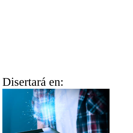
sido validados a nivel mundial. En 2016, fue galardonado con el
“International Engineering Professional Award” por la SCTE
(Society of Cable Telecommunications Engineers) y la ISBE
(International Society of Broadband Experts), instituciones que
también lo han distinguido como “SCTE Senior Member”. Estos
honores, sumados a su activa participación como ponente en la
escena internacional, lo posicionan como un referente ineludible
para entender la evolución actual y futura de las redes de banda
ancha.
Disertará en: