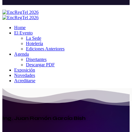
Home
El Evento
La Sede
Hotelería
Ediciones Anteriores
Agenda
Disertantes
Descargar PDF
Exposición
Novedades
Acreditarse
Ing. Juan Ramón García Bish