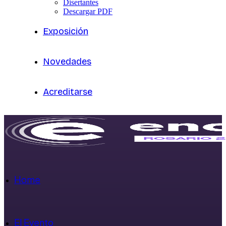
Disertantes
Descargar PDF
Exposición
Novedades
Acreditarse
Home
El Evento