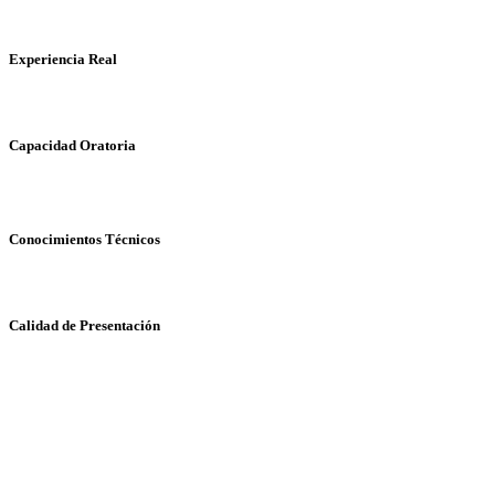
próxima era digital.
Experiencia Real
99%
Capacidad Oratoria
96%
Conocimientos Técnicos
94%
Calidad de Presentación
95%
Reconocimientos
Su legado técnico y su constante capacidad de innovación han